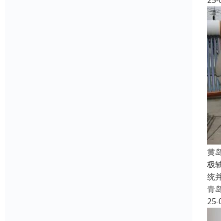
25-
‌
极
统
青
25-