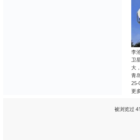
‌
卫
大
青
25-
更
被浏览过 4