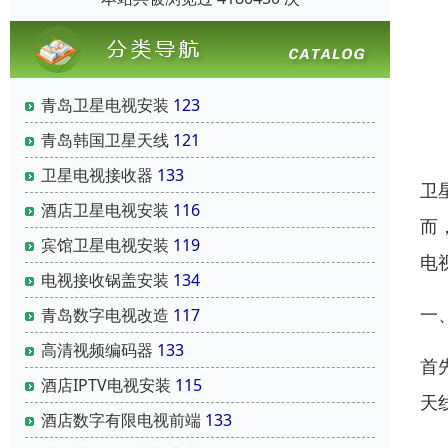
青岛卫星电视安装
123
青岛韩国卫星天线
121
卫星电视接收器
133
卫
酒店卫星电视安装
116
而
宾馆卫星电视安装
119
电
电视接收锅盖安装
134
一
青岛数字电视改造
117
高清视频编码器
133
首
酒店IPTV电视安装
115
天
酒店数字有限电视前端
133