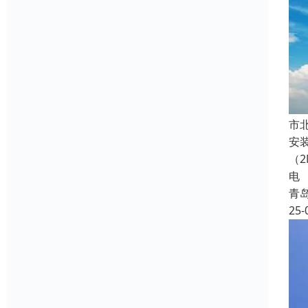
‌
安
（
电
青
25-