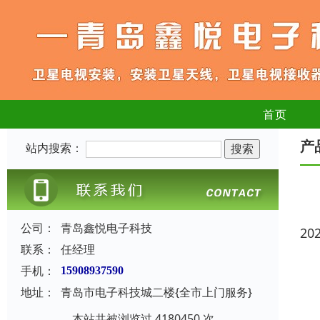
首页
产
站内搜索：
公司：
青岛鑫悦电子科技
20
联系：
任经理
手机：
15908937590
地址：
青岛市电子科技城二楼{全市上门服务}
本站共被浏览过 4180450 次