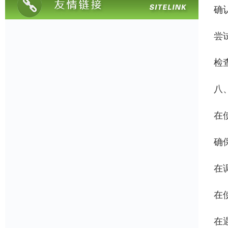
确
尝
检
八
在
确
在
在
在