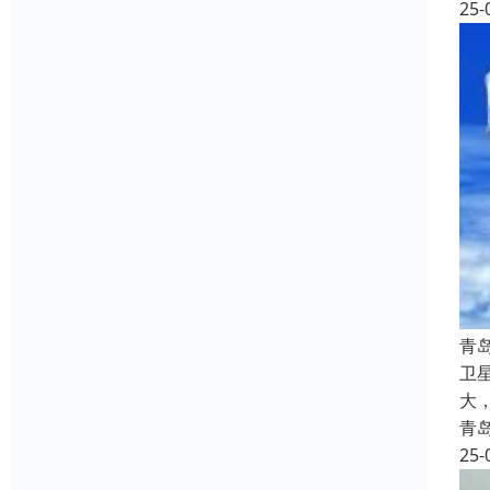
25-
‌
卫
大
青
25-