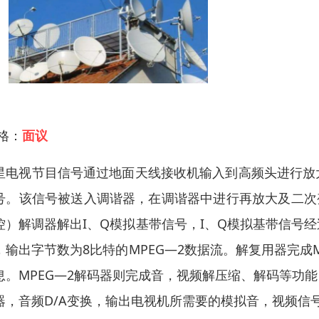
 格：
面议
星电视节目信号通过地面天线接收机输入到高频头进行放大变
号。该信号被送入调谐器，在调谐器中进行再放大及二次变
控）解调器解出I、Q模拟基带信号，I、Q模拟基带信号经过
，输出字节数为8比特的MPEG—2数据流。解复用器完成
息。MPEG—2解码器则完成音，视频解压缩、解码等功
器，音频D/A变换，输出电视机所需要的模拟音，视频信