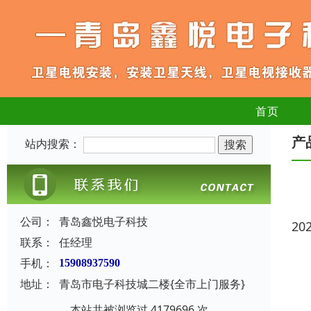
首页
产
站内搜索：
公司：
青岛鑫悦电子科技
20
联系：
任经理
手机：
15908937590
地址：
青岛市电子科技城二楼{全市上门服务}
本站共被浏览过 4179696 次