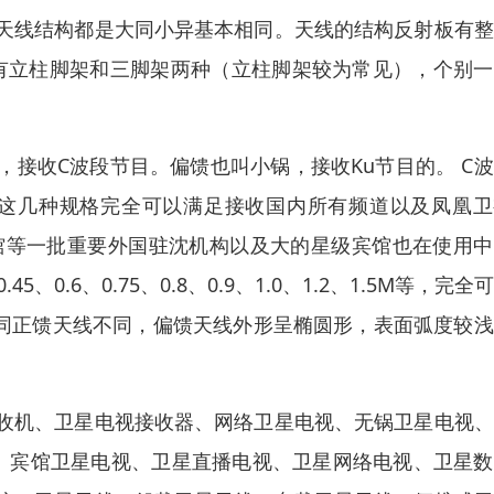
天线结构都是大同小异基本相同。天线的结构反射板有整
有立柱脚架和三脚架两种（立柱脚架较为常见），个别一
接收C波段节目。偏馈也叫小锅，接收Ku节目的。 C
在东北地区这几种规格完全可以满足接收国内所有频道以及凤凰
事馆等一批重要外国驻沈机构以及大的星级宾馆也在使用
0.6、0.75、0.8、0.9、1.0、1.2、1.5M等，完全
。同正馈天线不同，偏馈天线外形呈椭圆形，表面弧度较
收机、卫星电视接收器、网络卫星电视、无锅卫星电视、
视、宾馆卫星电视、卫星直播电视、卫星网络电视、卫星