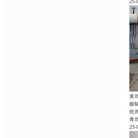
25-
‌
极
统
青
25-