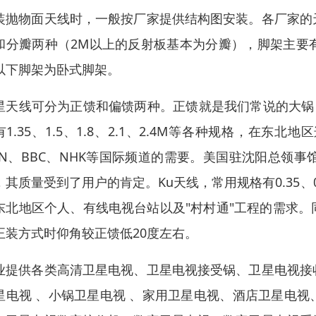
装抛物面天线时，一般按厂家提供结构图安装。各厂家的
和分瓣两种（2M以上的反射板基本为分瓣），脚架主要
以下脚架为卧式脚架。
星天线可分为正馈和偏馈两种。正馈就是我们常说的大锅，
有1.35、1.5、1.8、2.1、2.4M等各种规格，
NN、BBC、NHK等国际频道的需要。美国驻沈阳总领
其质量受到了用户的肯定。Ku天线，常用规格有0.35、0.45、
东北地区个人、有线电视台站以及"村村通"工程的需求
正装方式时仰角较正馈低20度左右。
业提供各类高清卫星电视、卫星电视接受锅、卫星电视接
星电视 、小锅卫星电视 、家用卫星电视、酒店卫星电