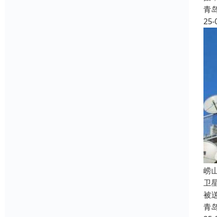
青
25-
‌
卫
被
青