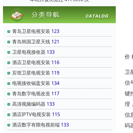
青岛卫星电视安装
123
青岛韩国卫星天线
121
卫星电视接收器
133
价
酒店卫星电视安装
116
卫
宾馆卫星电视安装
119
信
电视接收锅盖安装
134
键
青岛数字电视改造
117
理
高清视频编码器
133
信
酒店IPTV电视安装
115
酒店数字有限电视前端
133
码