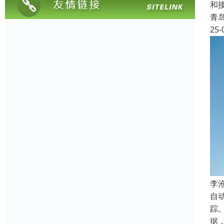
和
青
25-
‌
自
踪
据