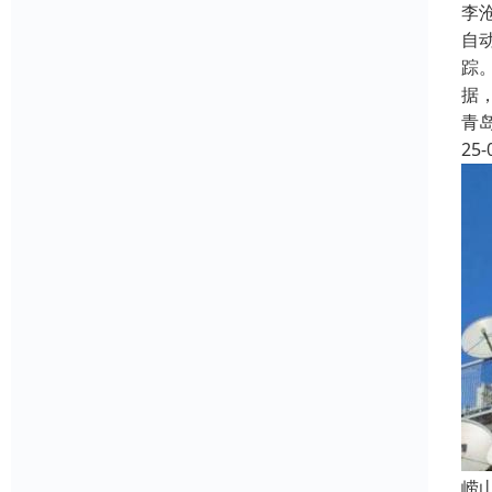
‌
自
踪
据
青
25-
‌