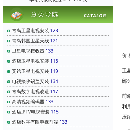
青岛卫星电视安装
123
青岛韩国卫星天线
121
卫星电视接收器
133
价
酒店卫星电视安装
116
卫
宾馆卫星电视安装
119
部
电视接收锅盖安装
134
青岛数字电视改造
117
前
高清视频编码器
133
利
酒店IPTV电视安装
115
压
酒店数字有限电视前端
133