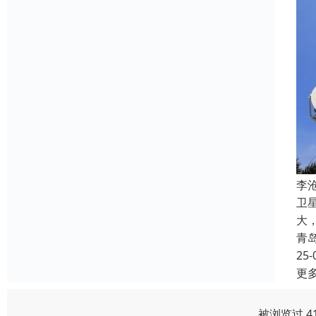
‌
卫
大
青
25-
更
被浏览过 4