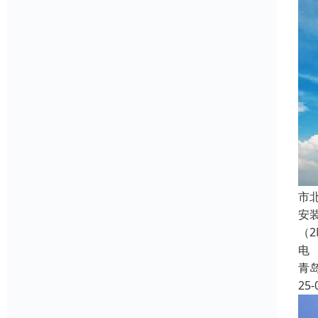
‌
安
（
电
青
25-