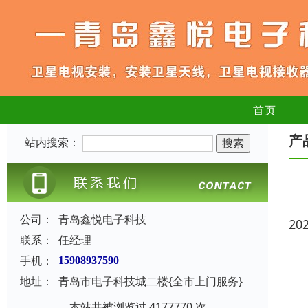
首页
产
站内搜索：
公司：
青岛鑫悦电子科技
20
联系：
任经理
手机：
15908937590
地址：
青岛市电子科技城二楼{全市上门服务}
本站共被浏览过 4177770 次