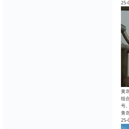
25-
‌
组
号
青
25-