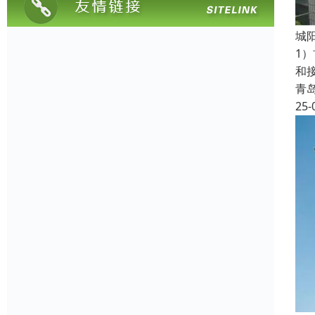
‌
1
和
青
25-