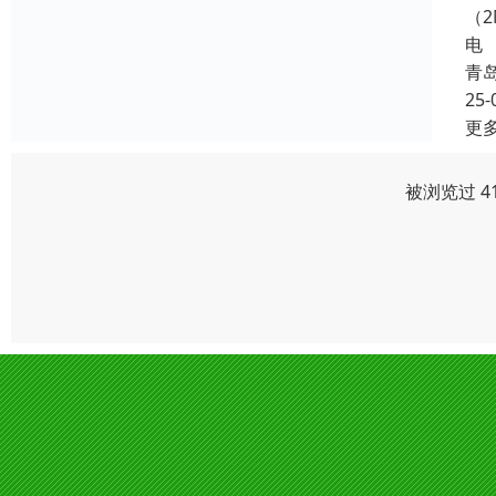
（
电
青
25-
更
被浏览过 4