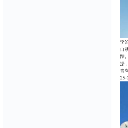
‌
自
踪
据
青
25-