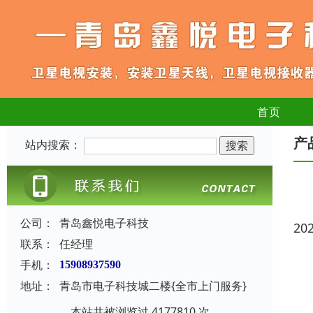
首页
产
站内搜索：
公司：
青岛鑫悦电子科技
20
联系：
任经理
手机：
15908937590
地址：
青岛市电子科技城二楼{全市上门服务}
本站共被浏览过 4177810 次