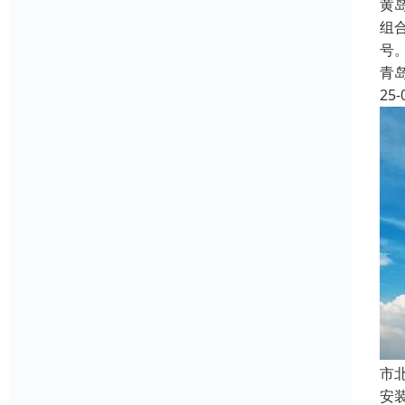
‌
组
号
青
25-
‌
安