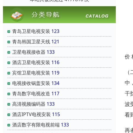
青岛卫星电视安装
123
青岛韩国卫星天线
121
卫星电视接收器
133
价
酒店卫星电视安装
116
（
宾馆卫星电视安装
119
中
电视接收锅盖安装
134
干
青岛数字电视改造
117
波
高清视频编码器
133
看
酒店IPTV电视安装
115
酒店数字有限电视前端
133
再